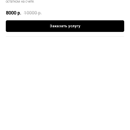
остатком на счете.
8000
р.
10000
р.
Заказать услугу