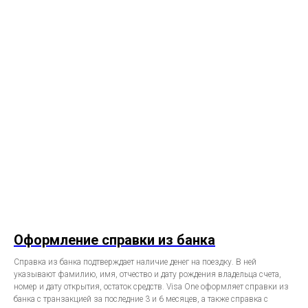
Оформление справки из банка
Справка из банка подтверждает наличие денег на поездку. В ней
указывают фамилию, имя, отчество и дату рождения владельца счета,
номер и дату открытия, остаток средств. Visa One оформляет справки из
банка с транзакцией за последние 3 и 6 месяцев, а также справка с