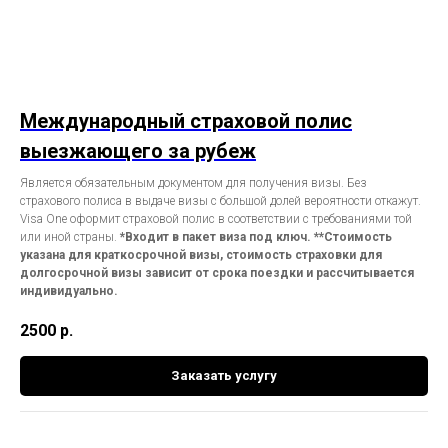
Международный страховой полис
выезжающего за рубеж
Является обязательным документом для получения визы. Без
страхового полиса в выдаче визы с большой долей вероятности откажут.
Visa One оформит страховой полис в соответствии с требованиями той
или иной страны.
*Входит в пакет виза под ключ.
**Стоимость
указана для краткосрочной визы, стоимость страховки для
долгосрочной визы зависит от срока поездки и рассчитывается
индивидуально.
2500
р.
Заказать услугу