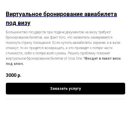
Виртуальное бронирование авиабилета
под визу
Большинство государств при подаче документов на визу требуют
бронирование билетов, как факт того, что заявитель намеревается
покинуть страну посещения. Если купить авиабилеты заранее, а в визе
откажут, то их придется возвращать, а это приведет к потере части
стоимости, либо к потере всей суммы. Решить проблему поможет
виртуальное бронирование билетов от Visa One.
*Входит в пакет виза
под ключ.
3000
р.
Заказать услугу