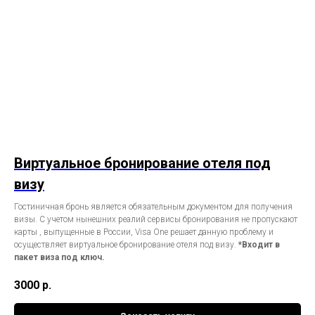
Виртуальное бронирование отеля под
визу
Гостиничная бронь является обязательным документом для получения
визы. С учетом нынешних реалий сервисы бронирования не пропускают
карты , выпущенные в России, Visa One решает данную проблему и
осуществляет виртуальное бронирование отеля под визу.
*Входит в
пакет виза под ключ.
3000
р.