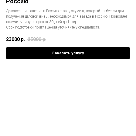
Россию
Деловое приглашение в Россию – это документ, который требуется для
получения деловой визы, необходимой для въезда в Россию. Позволяет
получить визу на срок от 30 дней до 1 года.
Срок подготовки приглашения уточняйте у специалиста.
23000
р.
25000
р.
Заказать услугу