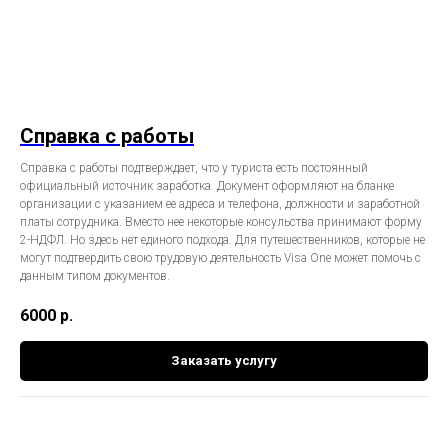
Справка с работы
Справка с работы подтверждает, что у туриста есть постоянный
официальный источник заработка. Документ оформляют на бланке
организации с указанием ее адреса и телефона, должности и заработной
платы сотрудника. Вместо нее некоторые консульства принимают форму
2-НДФЛ. Но здесь нет единого подхода. Для путешественников, которые не
могут подтвердить свою трудовую деятельность Visa One может помочь с
данным типом документов.
6000
р.
Заказать услугу