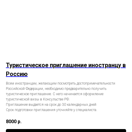
Туристическое приглашение иностранцу в
Россию
Всем иностранцам, желающим посмотреть достопримечательности
Российской Федерации, необходимо предварительно получить
туристическое приглашение. С него начинается оформление
туристической визы в Консульстве РФ.
Приглашение выдается на срок до 30 календарных дней
Срок подготовки приглашения уточняйте у специалиста.
8000
р.