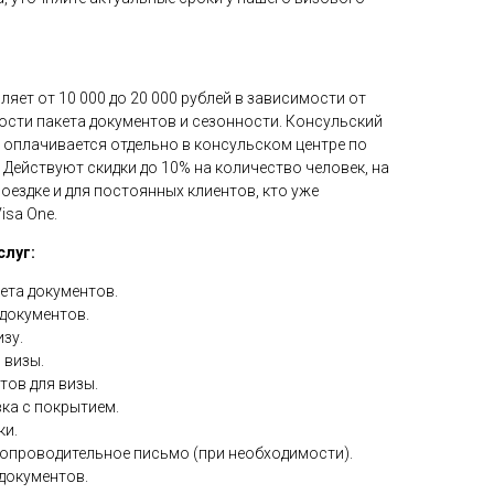
яет от 10 000 до 20 000 рублей в зависимости от
ости пакета документов и сезонности. Консульский
о оплачивается отдельно в консульском центре по
 Действуют скидки до 10% на количество человек, на
оездке и для постоянных клиентов, кто уже
isa One.
слуг:
ета документов.
 документов.
зу.
 визы.
ов для визы.
ка с покрытием.
ки.
опроводительное письмо (при необходимости).
документов.