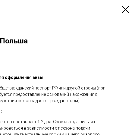
 Польша
ля оформления визы:
бщегражданский паспорт РФ или другой страны (при
буется предоставление оснований нахождения в
сутствия не совпадает с гражданством).
:
нтов составляет 1-2 дня. Срок выхода визы из
ьироваться в зависимости от сезона подачи
, уточняйте актуальные сроки у нашего визового